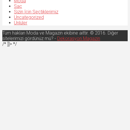
Moda
Saç
Sizin İçin Seçtiklerimiz
Uncategorized
Ünlüler
Tüm hakları Moda ve Magazin ekibine aittir. © 2016. Diğer
sitelerimizi gördünüz mü? -
Dekorasyon Magazin
/* ]]> */