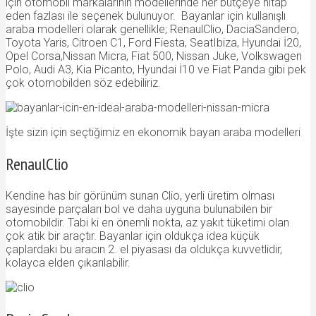
için otomobil markalarının modellerinde her bütçeye hitap
eden fazlası ile seçenek bulunuyor. Bayanlar için kullanışlı
araba modelleri olarak genellikle; RenaulClio, DaciaSandero,
Toyota Yaris, Citroen C1, Ford Fiesta, SeatIbiza, Hyundai İ20,
Opel Corsa,Nissan Micra, Fiat 500, Nissan Juke, Volkswagen
Polo, Audi A3, Kia Picanto, Hyundai İ10 ve Fiat Panda gibi pek
çok otomobilden söz edebiliriz.
İşte sizin için seçtiğimiz en ekonomik bayan araba modelleri
RenaulClio
Kendine has bir görünüm sunan Clio, yerli üretim olması
sayesinde parçaları bol ve daha uyguna bulunabilen bir
otomobildir. Tabi ki en önemli nokta, az yakıt tüketimi olan
çok atik bir araçtır. Bayanlar için oldukça idea küçük
çaplardaki bu aracın 2. el piyasası da oldukça kuvvetlidir,
kolayca elden çıkarılabilir.