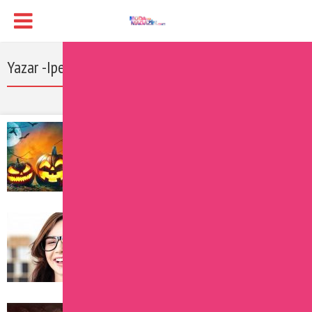
Yazar -Ipek
Ünlülerin En Göz Alıcı Cadılar...
31 October 2021
Ipek
Mutluluk Hormonu Nedir? Mutlu Olmak...
26 October 2021
Ipek