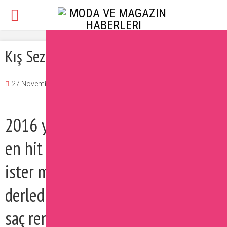
Kış Sezonunun En Hit Saç Renkleri
27 November 2016
Burcu
Güzellik
,
Saç
Yorum Ekle
2016 yılı biterken, yeni sezonun
en hit saç renklerini öğrenmek
ister misiniz? İşte sizler için
derlediğimiz kış sezonunun en hit
saç renkleri…