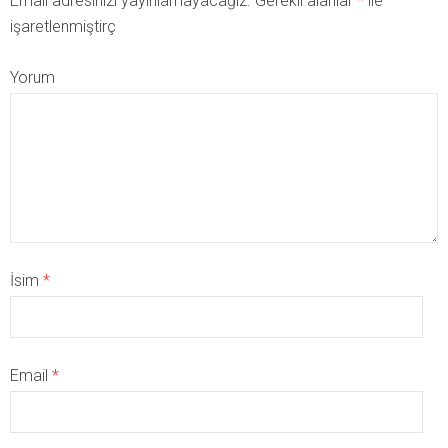
Email adresinizi yayınlamayacağız. Gerekli alanlar
*
ile
işaretlenmiştirç
Yorum
İsim
*
Email
*