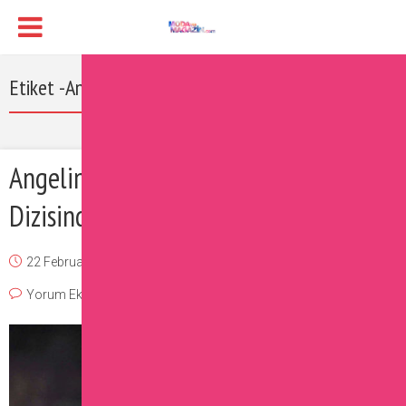
Etiket -Angelina Jolie
Angelina Jolie Ve Ronaldo Türk
Dizisinde Rol Alacak!
22 February 2017
Burcu
Magazin
,
Ünlüler
Yorum Ekle