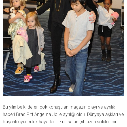
Bu yılın belki de en çok konuşulan magazin olayı ve ayrılık
haberi Brad Pitt Angelina Jolie ayrılığı oldu. Dünyaya aşkları ve
başarılı oyunculuk hayatları ile ün salan çift uzun soluklu bir