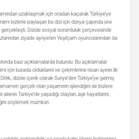
tamından uzaklaşmak için oradan kaçarak Türkiye’ye
dramı bizlerle paylaşan bu dizi için dünya çapında üne
r gerçekleşti. Dizide sosyal sorumluluk çerçevesinde
zlarından ziyade ayriyeten Yeşilçam oyuncularından da
hakkında bazı açıklamalarda bulundu. Bu açıklamalar
i için burada olduklarını ve çekimlerine nisan ayının ilk
Dirlik, dizide içerik olarak Suriye’den Türkiye’ye gelmiş
 tamamen gerçek olan yaşamının işlendiğini de bizlere
i ailenin Türkiye’de yaşadığı olayları, aşk hayatlarını,
rdiğini söylemek mümkün.
şu şekilde açıklanabilir; ya orada kalıp ölümü beklersiniz