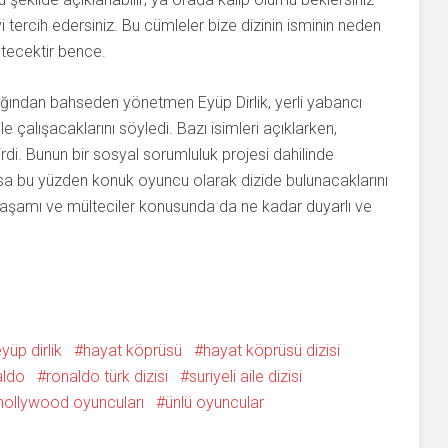
tercih edersiniz. Bu cümleler bize dizinin isminin neden
tecektir bence.
ğından bahseden yönetmen Eyüp Dirlik, yerli yabancı
 çalışacaklarını söyledi. Bazı isimleri açıklarken,
dirdi. Bunun bir sosyal sorumluluk projesi dahilinde
a bu yüzden konuk oyuncu olarak dizide bulunacaklarını
an yaşamı ve mülteciler konusunda da ne kadar duyarlı ve
yüp dirlik
hayat köprüsü
hayat köprüsü dizisi
aldo
ronaldo türk dizisi
suriyeli aile dizisi
i hollywood oyuncuları
ünlü oyuncular