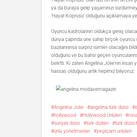
ya da buraya gelip yaşamınızı sürdürmeyi 
‘Hayat Köprüsü’ olduğunu açıklamaya ye
Oyuncu kadrolarının oldukça geniş olaca
dünya çapında üne sahip birçok oyuncu ile
bazılarınınsa sürpriz isimler olacağını bil
olduğunu ve bu bahsi geçen oyuncularıns
belirtti. Ki zaten Angelina Jolie’nin ins
hassas olduğunu artık hepimiz biliyoruz.
Angelina Jolie
angelina türk dizisi
e
hollywood
Hollywood Ünlüleri
ron
suriyeli dizisi
türk dizileri
türk dizis
ünlü yönetmenler
yeşilçam ünlüleri