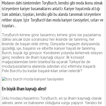
Modanın dahi isimlerinden ToryBurch, kendisi gibi moda ikonu olmak
isteyenlere kariyer basamaklarını anlattı. Kariyer hayatında attığı
tüm adımları, tüyoları, kendisi gibi bu alanda tanınmak isteyenlere
rehber oluyor. İşte ToryBurch’dan moda kariyeri tavsiyeleri, sırları ve
tüyoları…
ToryBurch kimine göre tasarımcı, kimine göre ise pazarlama
dâhisi ancak bize sorarsanız her ikisinde de tanınmış, her
ikisinde de başarı elde etmiş. Dünyada magazin dünyasında
güzelliği, işe, başarısı ve elbette kariyer hayatı ile tanınmış
Burch, büyük ilgi görüyor. Kendisinin yolunda ilerlemek isteyen
genç nesillere de ilham kaynağı oluyor. İlk konsept
mağazalarından birini İstanbul’da açarak Türkiye’de de
moda/pazarlama alanında adından söz ettirmeyi başardı.
Peki Burch’u bu kadar başarılı kılan sırları nelerdir?
En büyük ilham kaynağı ailesi!
Ünlü modacı/tasarımcı ToryBurch, en iyi ilham kaynağı olarak
ailesini, anne ve babasının olduğuna vurgu yapıyor. Yaratıcı bir