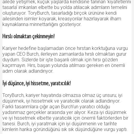
ailede yetişmek, küçük yaşlarda kendisine tanınan ‘kıyafetlerini
tasarla’ imkanları elbette bu yolda atılacak adımların temelini
oluşturuyor. ToryBurch, tasarladığı birçok ürününe kendi
ailesinden isimler koyarak, kreasyonlar hazırlayarak ilham
kaynaklarına minnettarlığını gösteriyor.
Hırslı olmaktan çekinmeyin!
Kariyer hedefine başlamadan önce hırstan korktuğuna vurgu
yapan CEO Burch, ilerleyen zamanlarda hırslı olmaktan gurur
duydum. Sizlerde bir işte başarılı olmak için hırsı gözden
kaçırmayın. Hırs, başarı yolunda atılması gereken en önemli
adım olarak adlandırıyor.
İyi düşünce, iyi hissetme, yaratıcılık!
ToryBurch, kariyer hayatında olmazsa olmaz üç unsuru; iyi
düşünmek, iyi hissetmek ve yaratıcılık olarak adlandırıyor.
Farklı tasarımlara çığır açan Burch’un yaratıcı olduğu
yadsınmaz gerçekler arasında yer alıyor. Keza iyi düşünmek
ve iyi hissetmek elbette yaratıcılık için önemli faktörlerden bir
tanesi. Burch, iyi yaratmak için iyi düşünmenin ve tarihte
kimlerin harika göründüğünü sık sık düşündüğüne vurgu yaptı.