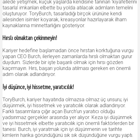
ailede yetişmek, küçük yaşlarda kendisine tanınan ‘kıyafetlerini
tasarla’ imkanları elbette bu yolda atılacak adımların temelini
oluşturuyor. ToryBurch, tasarladığı birçok ürününe kendi
ailesinden isimler koyarak, kreasyonlar hazırlayarak ilham
kaynaklarına minnettarlığını gösteriyor.
Hırslı olmaktan çekinmeyin!
Kariyer hedefine başlamadan önce hırstan korktuğuna vurgu
yapan CEO Burch, ilerleyen zamanlarda hırslı olmaktan gurur
duydum. Sizlerde bir işte başarılı olmak için hırsı gözden
kaçırmayın. Hırs, başarı yolunda atılması gereken en önemli
adım olarak adlandırıyor.
İyi düşünce, iyi hissetme, yaratıcılık!
ToryBurch, kariyer hayatında olmazsa olmaz üç unsuru; iyi
düşünmek, iyi hissetmek ve yaratıcılık olarak adlandırıyor.
Farklı tasarımlara çığır açan Burch’un yaratıcı olduğu
yadsınmaz gerçekler arasında yer alıyor. Keza iyi düşünmek
ve iyi hissetmek elbette yaratıcılık için önemli faktörlerden bir
tanesi. Burch, iyi yaratmak için iyi düşünmenin ve tarihte
kimlerin harika göründüğünü sık sık düşündüğüne vurgu yaptı.