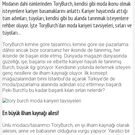
Modanın dahi isimlerinden ToryBurch, kendisi gibi moda ikonu olmak
isteyenlere kariyer basamaklarını anlattı. Kariyer hayatında attığı
tüm adımları, tüyoları, kendisi gibi bu alanda tanınmak isteyenlere
rehber oluyor. İşte ToryBurch’dan moda kariyeri tavsiyeleri, sırları ve
tüyoları…
ToryBurch kimine göre tasarımcı, kimine göre ise pazarlama
dâhisi ancak bize sorarsanız her ikisinde de tanınmış, her
ikisinde de başarı elde etmiş. Dünyada magazin dünyasında
güzelliği, işe, başarısı ve elbette kariyer hayatı ile tanınmış
Burch, büyük ilgi görüyor. Kendisinin yolunda ilerlemek isteyen
genç nesillere de ilham kaynağı oluyor. İlk konsept
mağazalarından birini İstanbul’da açarak Türkiye’de de
moda/pazarlama alanında adından söz ettirmeyi başardı.
Peki Burch’u bu kadar başarılı kılan sırları nelerdir?
En büyük ilham kaynağı ailesi!
Ünlü modacı/tasarımcı ToryBurch, en iyi ilham kaynağı olarak
ailesini, anne ve babasının olduğuna vurgu yapıyor. Yaratıcı bir