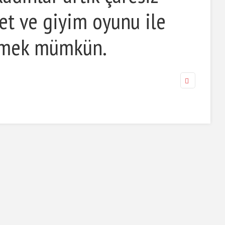
fet ve giyim oyunu ile
nmek mümkün.