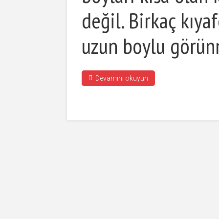
değil. Birkaç kıya
uzun boylu görü
Devamını okuyun