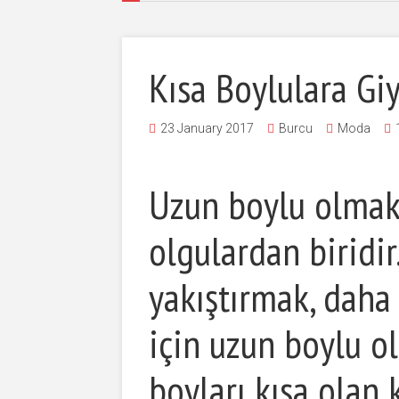
Kısa Boylulara Gi
23 January 2017
Burcu
Moda
Uzun boylu olmak 
olgulardan biridir.
yakıştırmak, daha 
için uzun boylu o
boyları kısa olan 