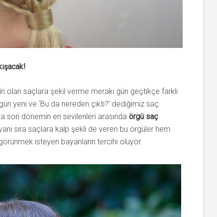
kışacak!
ri olan saçlara şekil verme merakı gün geçtikçe farklı
ün yeni ve ‘Bu da nereden çıktı?’ dediğimiz saç
da son dönemin en sevilenleri arasında
örgü saç
in yanı sıra saçlara kalp şekli de veren bu örgüler hem
örünmek isteyen bayanların tercihi oluyor.