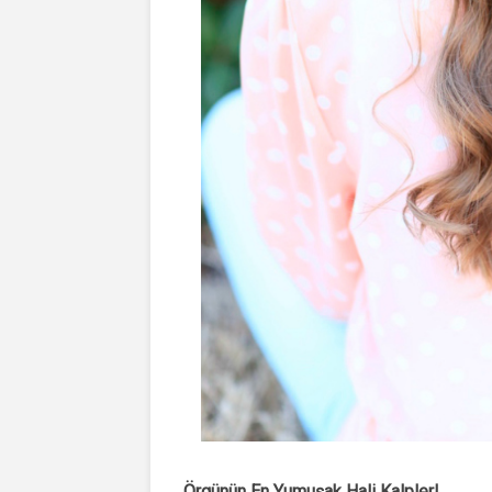
Örgünün En Yumuşak Hali Kalpler!