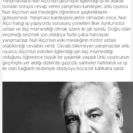
Yarışmacılara Nuri Alço’nun geçmişte ilgilendiği işi ile alakalı
sorulan soruya cevap veren yarışmacı kardeşler, ünlü oyuncu
Nuri Alço’nun asıl mesleğini öğrenince şaşkınlıklarını
gizleyemedi. Yarışmacı kardeşlere,aktör olmadan önce, Nuri
Alço hangi işi yapıyordu sorusunu yönelten İlker Ayrık,motor
ustası ve ilaç mümesilliği olmak üzere iki şık sundu. Doğru olan
seçeneği seçmek için oldukça fazla çaba harcayan
yarışmacılar, Nuri Alço’nun eski mesleğinin motor ustası
olabileceği cevabını verdi. Cevabı bilemeyen yarışmacılar ünlü
oyuncu Alço’nun eskiden ilgilendiği işin ilaç mümesilliği
olduğunu öğrenince büyük bir şaşkınlık yaşadı.Ünlü oyuncunun
geçmişte yer aldığı dizilerde gazozlu sahneler hatırlandı ve işi
ile olan bağlantı nedeniyle stüdyoyu koca bir kahkaha sardı.