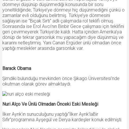
dönmeyi düşünüp düşünmediği konusunda bir soru
yöneltildiğinde; Türkiye’ye dönmeyi hiç düşünmediğini çünkü o
zamanlar evli olduğunu belirtmiş. Türkiye’ye dönmesini
sağlayan ise “Bıçak Sırtı” adlı çalışmada rol teklifi olmuş.
Sonrasında ise Erol Avcı’nın Binbir Gece çalışması için teklifini
geri çevirmeyerek Türkiye’de kaldı. Hatta içinden Amerika’ya
dönüp de tekrar garsonluk mu yapacağım diye düşünmüş ve
kararını netleştirmiş. Yani Canan Ergüder ünlü olmadan önce
yaptığı meslekler arasında garsonluk var.
Barack Obama
Şimdiki bulunduğu mevkinden önce Şikago Üniversitesi’nde
okutman olarak görev almaktaydı.
Nuri Alço Ve Ünlü Olmadan Önceki Eski Mesleği
İlker Ayrık’ın sunuculuğunu yaptığı“İlker Ayrık’laBir
Sıfır”programına Ayşegül ve Derya kardeşler konuk edilmişti.