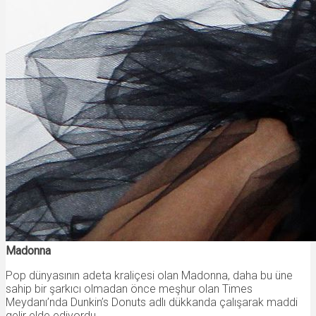
Madonna
Pop dünyasının adeta kraliçesi olan Madonna, daha bu üne
sahip bir şarkıcı olmadan önce meşhur olan Times
Meydanı’nda Dunkin’s Donuts adlı dükkanda çalışarak maddi
gelir elde ediyordu.