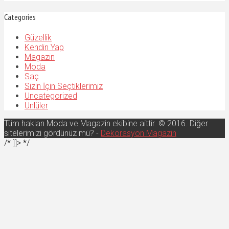
Categories
Güzellik
Kendin Yap
Magazin
Moda
Saç
Sizin İçin Seçtiklerimiz
Uncategorized
Ünlüler
Tüm hakları Moda ve Magazin ekibine aittir. © 2016. Diğer
sitelerimizi gördünüz mü? -
Dekorasyon Magazin
/* ]]> */