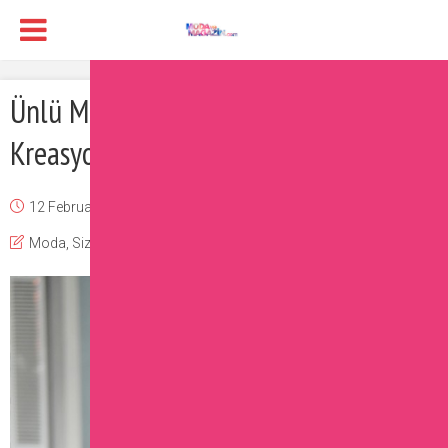
Ünlü Markaların İlkbahar Yaz
Kreasyonları
12 February 2017
Burcu
Moda
,
Sizin İçin Seçtiklerimiz
Yorum Ekle