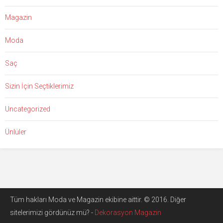
Magazin
Moda
Saç
Sizin İçin Seçtiklerimiz
Uncategorized
Ünlüler
Tüm hakları Moda ve Magazin ekibine aittir. © 2016. Diğer
sitelerimizi gördünüz mü? -
Dekorasyon Magazin