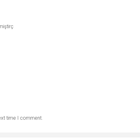
miştirç
next time I comment.