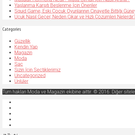
Yaşlanma Karşıtı Beslenme İçin Öneriler
Squid Game, Eski Çocuk Oyunlarının Cinayetle Bittiği Güne
Uçuk Nasıl Geçer, Neden Çıkar ve Hızlı Çözümleri Nelerdir
Categories
Güzellik
Kendin Yap
Magazin
Moda
Saç
Sizin İçin Seçtiklerimiz
Uncategorized
Ünlüler
Tüm hakları Moda ve Magazin ekibine aittir. © 2016. Diğer sitel