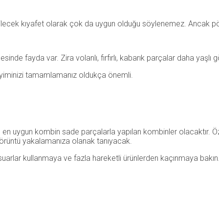
iyilecek kıyafet olarak çok da uygun olduğu söylenemez. Ancak pöti
de fayda var. Zira volanlı, fırfırlı, kabarık parçalar daha yaşlı g
giyiminizi tamamlamanız oldukça önemli.
en en uygun kombin sade parçalarla yapılan kombinler olacaktır. Öz
r görüntü yakalamanıza olanak tanıyacak.
suarlar kullanmaya ve fazla hareketli ürünlerden kaçınmaya bakın.