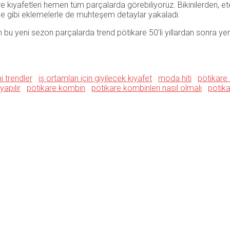
 kıyafetleri hemen tüm parçalarda görebiliyoruz. Bikinilerden, et
şleme gibi eklemelerle de muhteşem detaylar yakaladı.
aran bu yeni sezon parçalarda trend pötikare 50’li yıllardan sonra
i trendler
iş ortamları için giyilecek kıyafet
moda hiti
pötikare
yapılır
pötikare kombin
pötikare kombinleri nasıl olmalı
pötika