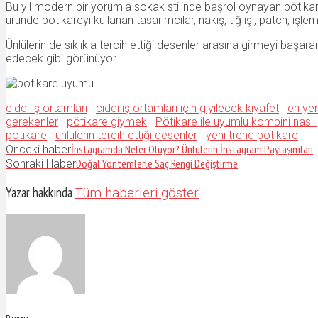
Bu yıl modern bir yorumla sokak stilinde başrol oynayan pötikare
üründe pötikareyi kullanan tasarımcılar, nakış, tığ işi, patch, i
Ünlülerin de sıklıkla tercih ettiği desenler arasına girmeyi baş
edecek gibi görünüyor.
ciddi iş ortamları
ciddi iş ortamları için giyilecek kıyafet
en yen
gerekenler
pötikare giymek
Pötikare ile uyumlu kombini nasıl 
pötikare
ünlülerin tercih ettiği desenler
yeni trend pötikare
İnstagramda Neler Oluyor? Ünlülerin İnstagram Paylaşımları
Önceki haber
Doğal Yöntemlerle Saç Rengi Değiştirme
Sonraki Haber
Yazar hakkında
Tüm haberleri göster