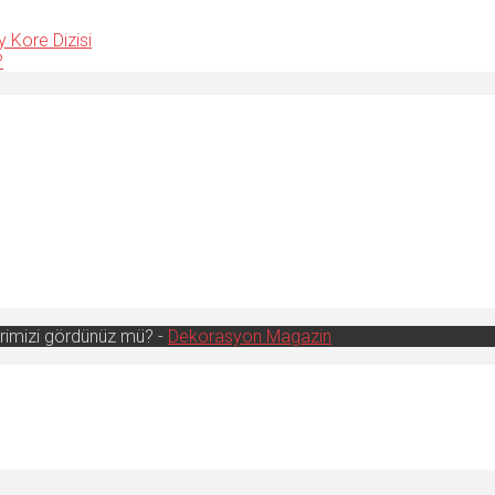
y Kore Dizisi
?
erimizi gördünüz mü? -
Dekorasyon Magazin