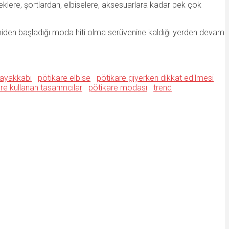
eklere, şortlardan, elbiselere, aksesuarlara kadar pek çok
 yeniden başladığı moda hiti olma serüvenine kaldığı yerden devam
 ayakkabı
pötikare elbise
pötikare giyerken dikkat edilmesi
re kullanan tasarımcılar
pötikare modası
trend