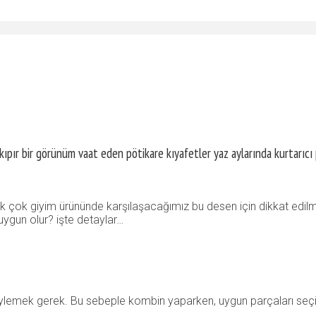
kıpır bir görünüm vaat eden pötikare kıyafetler yaz aylarında kurtarıcı p
 Pek çok giyim ürününde karşılaşacağımız bu desen için dikkat edil
uygun olur? işte detaylar…
öylemek gerek. Bu sebeple kombin yaparken, uygun parçaları seç