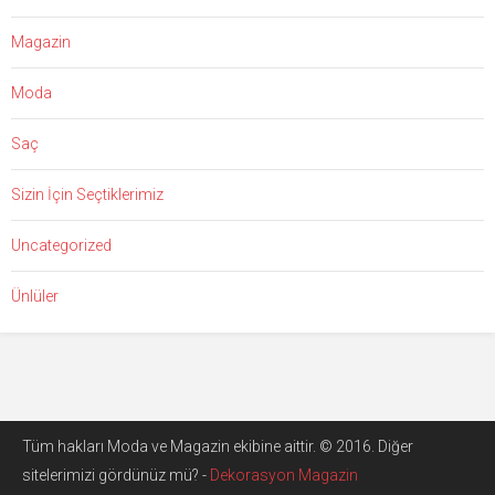
Magazin
Moda
Saç
Sizin İçin Seçtiklerimiz
Uncategorized
Ünlüler
Tüm hakları Moda ve Magazin ekibine aittir. © 2016. Diğer
sitelerimizi gördünüz mü? -
Dekorasyon Magazin