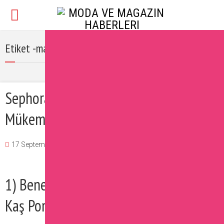
Etiket -makyaj önerileri
Sephora’dan Alınması Gereken 5
Mükemmel Makyaj Malzemesi
17 September 2021
Ipek
Güzellik
Yorum Ekle
1) Benefit Powmade – Brow Pomade
Kaş Pomadı