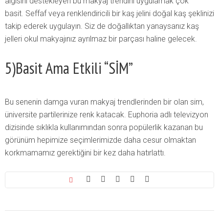
algısını destekleyen bu makyaj trendini uygulamak çok
basit. Seffaf veya renklendiricili bir kaş jelini doğal kaş şeklinizi
takip ederek uygulayın. Siz de doğallıktan yanaysanız kaş
jelleri okul makyajınız ayrılmaz bir parçası haline gelecek.
5)Basit Ama Etkili “SİM”
Bu senenin damga vuran makyaj trendlerinden bir olan sim,
üniversite partilerinize renk katacak. Euphoria adlı televizyon
dizisinde sıklıkla kullanımından sonra popülerlik kazanan bu
görünüm hepimize seçimlerimizde daha cesur olmaktan
korkmamamız gerektiğini bir kez daha hatırlattı.