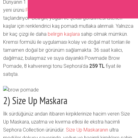
Dünyanın 1 numaralı kaş markası olan Benefit Cosmetics,
yeni ürünü
Powmade Brow Pomade
ile başarısını
taçlandırıyor. Belirgin, yoğun ve şekilli görünmesi istenen
kaşlar için renklendirici kaş pomadı mutlaka alınmalı. Yalnızca
bir kaç çizgi ile daha
belirgin kaşlara
sahip olmak mümkün.
Kremsi formülü ile uygulaması kolay ve doğal mat tonları ile
tamamen doğal bir görünüm sağlamakta. 36 saat kalıcı,
dağılmaz, bulaşmaz ve suya dayanıklı Powmade Brow
Pomade, 8 kahverengi tonu Sephora’da
259 TL
fiyat ile
satışta.
2) Size Up Maskara
İlk sürdüğünüz andan itibaren kirpiklerinize hacim veren Size
Up Maskara, uzatma ve kıvırma etkisi ile ekstra hacimli
Sephora Collection ürünüdür.
Size Up Maskaranın
ultra
modüler dokusu sayesinde, yoğun ve hacimli kirpiklere sahip