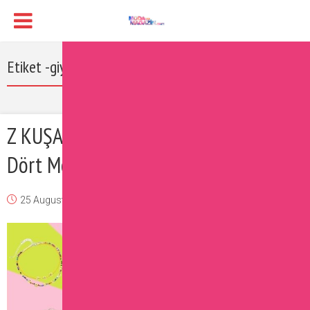
Etiket -giyim
Z KUŞAĞI’NIN FAVORİLERİ: Rengarenk
Dört Moda Trendi
25 August 2021
Ipek
Moda
Yorum Ekle