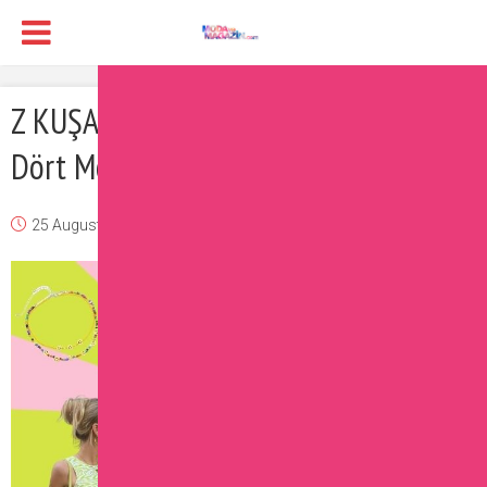
Z KUŞAĞI’NIN FAVORİLERİ: Rengarenk
Dört Moda Trendi
25 August 2021
Ipek
Moda
Yorum Ekle